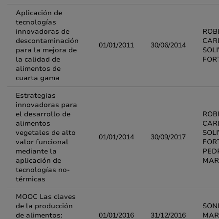
Aplicación de
tecnologías
innovadoras de
ROB
descontaminación
CAR
01/01/2011
30/06/2014
para la mejora de
SOL
la calidad de
FOR
alimentos de
cuarta gama
Estrategias
innovadoras para
el desarrollo de
ROB
alimentos
CAR
vegetales de alto
SOL
01/01/2014
30/09/2017
valor funcional
FOR
mediante la
PED
aplicación de
MAR
tecnologías no-
térmicas
MOOC Las claves
de la producción
SON
de alimentos:
01/01/2016
31/12/2016
MAR