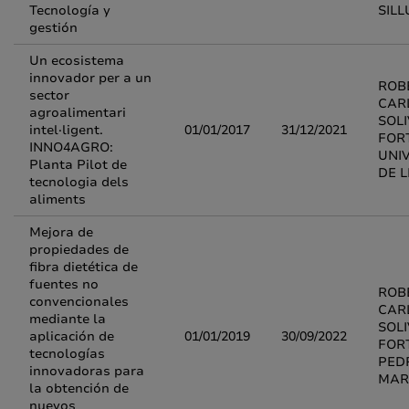
Tecnología y
SILL
gestión
Un ecosistema
innovador per a un
ROB
sector
CAR
agroalimentari
SOL
intel·ligent.
01/01/2017
31/12/2021
FOR
INNO4AGRO:
UNI
Planta Pilot de
DE L
tecnologia dels
aliments
Mejora de
propiedades de
fibra dietética de
fuentes no
ROB
convencionales
CAR
mediante la
SOL
aplicación de
01/01/2019
30/09/2022
FOR
tecnologías
PED
innovadoras para
MAR
la obtención de
nuevos