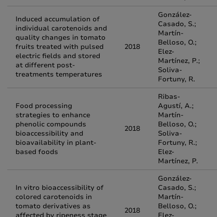
González-
Induced accumulation of
Casado, S.;
individual carotenoids and
Martín-
quality changes in tomato
Belloso, O.;
fruits treated with pulsed
2018
Elez-
electric fields and stored
Martínez, P.;
at different post-
Soliva-
treatments temperatures
Fortuny, R.
Ribas-
Food processing
Agustí, A.;
strategies to enhance
Martín-
phenolic compounds
Belloso, O.;
2018
bioaccessibility and
Soliva-
bioavailability in plant-
Fortuny, R.;
based foods
Elez-
Martínez, P.
González-
In vitro bioaccessibility of
Casado, S.;
colored carotenoids in
Martín-
tomato derivatives as
Belloso, O.;
2018
affected by ripeness stage
Elez-