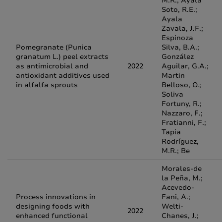
M.R.; Ayala
Soto, R.E.;
Ayala
Zavala, J.F.;
Espinoza
Pomegranate (Punica
Silva, B.A.;
granatum L.) peel extracts
González
as antimicrobial and
2022
Aguilar, G.A.;
antioxidant additives used
Martin
in alfalfa sprouts
Belloso, O.;
Soliva
Fortuny, R.;
Nazzaro, F.;
Fratianni, F.;
Tapia
Rodríguez,
M.R.; Be
Morales-de
la Peña, M.;
Acevedo-
Process innovations in
Fani, A.;
designing foods with
Welti-
2022
enhanced functional
Chanes, J.;