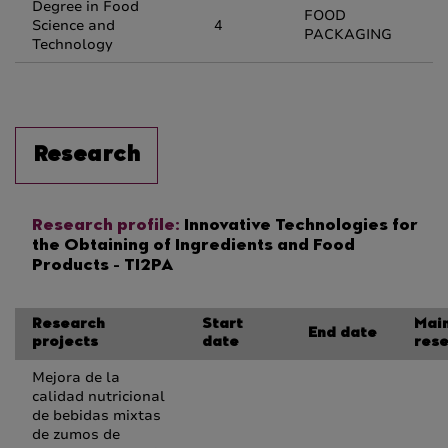
Degree in Food
FOOD
Science and
4
PACKAGING
Technology
Research
Research profile:
Innovative Technologies for
the Obtaining of Ingredients and Food
Products - TI2PA
Research
Start
Mai
End date
projects
date
res
Mejora de la
calidad nutricional
de bebidas mixtas
de zumos de