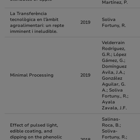
Martínez, P.
La Transferència
tecnològica en l'àmbit
Soliva
2019
agroalimentari: un repte
Fortuny, R.
imminent i ineludible.
Velderrain
Rodríguez,
G.R.; López
Gámez, G.;
Domínguez
Avila, J.A.;
Minimal Processing
2019
González
Aguilar, G.
A.; Soliva
Fortuny., R.;
Ayala
Zavala, J.F.
Salinas-
Effect of pulsed light,
Roca, B.;
edible coating, and
Soliva-
dipping on the phenolic
Fortuny, R.;
2018