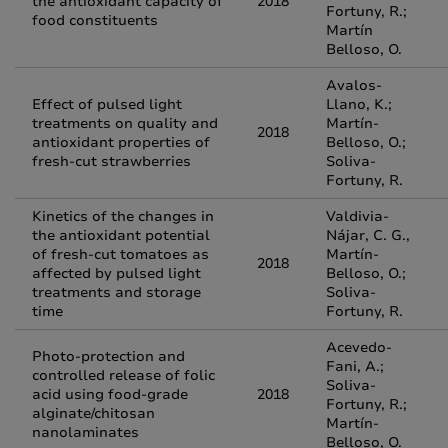
the antioxidant capacity of
2018
Fortuny, R.;
food constituents
Martín
Belloso, O.
Avalos-
Effect of pulsed light
Llano, K.;
treatments on quality and
Martín-
2018
antioxidant properties of
Belloso, O.;
fresh-cut strawberries
Soliva-
Fortuny, R.
Kinetics of the changes in
Valdivia-
the antioxidant potential
Nájar, C. G.,
of fresh-cut tomatoes as
Martín-
2018
affected by pulsed light
Belloso, O.;
treatments and storage
Soliva-
time
Fortuny, R.
Acevedo-
Photo-protection and
Fani, A.;
controlled release of folic
Soliva-
acid using food-grade
2018
Fortuny, R.;
alginate/chitosan
Martín-
nanolaminates
Belloso, O.