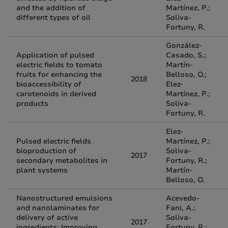
and the addition of
Martínez, P.;
different types of oil
Soliva-
Fortuny, R.
González-
Application of pulsed
Casado, S.;
electric fields to tomato
Martín-
fruits for enhancing the
Belloso, O.;
2018
bioaccessibility of
Elez-
carotenoids in derived
Martínez, P.;
products
Soliva-
Fortuny, R.
Elez-
Pulsed electric fields
Martínez, P.;
bioproduction of
Soliva-
2017
secondary metabolites in
Fortuny, R.;
plant systems
Martín-
Belloso, O.
Nanostructured emulsions
Acevedo-
and nanolaminates for
Fani, A.;
delivery of active
Soliva-
2017
ingredients: Improving
Fortuny, R.;