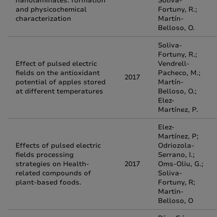
nanolaminates: formation
Soliva-
and physicochemical
Fortuny, R.;
characterization
Martín-
Belloso, O.
Soliva-
Fortuny, R.;
Effect of pulsed electric
Vendrell-
fields on the antioxidant
Pacheco, M.;
2017
potential of apples stored
Martín-
at different temperatures
Belloso, O.;
Elez-
Martínez, P.
Elez-
Martínez, P;
Effects of pulsed electric
Odriozola-
fields processing
Serrano, I.;
strategies on Health-
2017
Oms-Oliu, G.;
related compounds of
Soliva-
plant-based foods.
Fortuny, R;
Martin-
Belloso, O