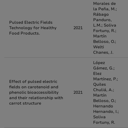
Morales de
la Peña, M.;
Rábago
Panduro,
Pulsed Electric Fields
L.M.; Soliva
Technology for Healthy
2021
Fortuny, R.;
Food Products.
Martín
Belloso, O.;
Welti
Chanes, J.
López
Gámez, G.;
Elez
Martínez, P.;
Effect of pulsed electric
Quiles
fields on carotenoid and
Chuliá, A.;
phenolic bioaccessibility
2021
Martín
and their relationship with
Belloso, O.;
carrot structure
Hernando
Hernando, I.;
Soliva
Fortuny, R.