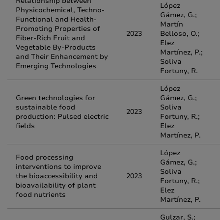
Relationship between
López
Physicochemical, Techno-
Gámez, G.;
Functional and Health-
Martín
Promoting Properties of
2023
Belloso, O.;
Fiber-Rich Fruit and
Elez
Vegetable By-Products
Martínez, P.;
and Their Enhancement by
Soliva
Emerging Technologies
Fortuny, R.
López
Green technologies for
Gámez, G.;
sustainable food
Soliva
2023
production: Pulsed electric
Fortuny, R.;
fields
Elez
Martínez, P.
López
Food processing
Gámez, G.;
interventions to improve
Soliva
the bioaccessibility and
2023
Fortuny, R.;
bioavailability of plant
Elez
food nutrients
Martínez, P.
Gulzar, S.;