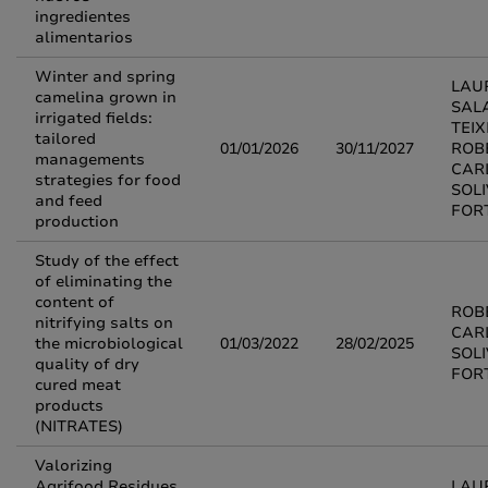
ingredientes
alimentarios
Winter and spring
LAU
camelina grown in
SAL
irrigated fields:
TEIX
tailored
01/01/2026
30/11/2027
ROB
managements
CAR
strategies for food
SOL
and feed
FOR
production
Study of the effect
of eliminating the
content of
ROB
nitrifying salts on
CAR
the microbiological
01/03/2022
28/02/2025
SOL
quality of dry
FOR
cured meat
products
(NITRATES)
Valorizing
Agrifood Residues
LAU