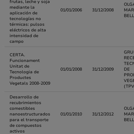
frutas, leche y soja
OLG
mediante la
01/01/2006
31/12/2008
MAR
aplicación de
BEL
tecnologías no
térmicas: pulsos
eléctricos de alta
intensidad de
campo
GRU
CERTA.
REC
Funcionament
TEC
Unitat de
01/01/2008
31/12/2009
DE
Tecnologia de
PRO
Productes
VEG
Vegetals 2008-2009
(TPV
Desarrollo de
recubrimientos
comestibles
OLG
nanoestructurados
01/01/2010
31/12/2012
MAR
para el transporte
BEL
de compuestos
activos