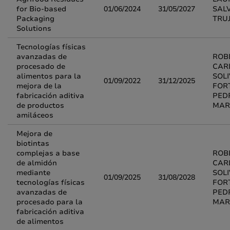
for Bio-based
01/06/2024
31/05/2027
SAL
Packaging
TRUJ
Solutions
Tecnologías físicas
avanzadas de
ROB
procesado de
CAR
alimentos para la
SOL
01/09/2022
31/12/2025
mejora de la
FOR
fabricación aditiva
PED
de productos
MAR
amiláceos
Mejora de
biotintas
complejas a base
ROB
de almidón
CAR
mediante
SOL
01/09/2025
31/08/2028
tecnologías físicas
FOR
avanzadas de
PED
procesado para la
MAR
fabricación aditiva
de alimentos