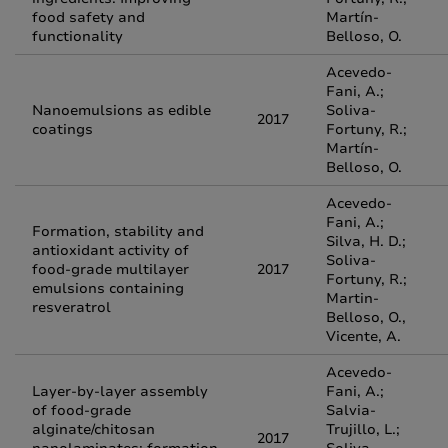
food safety and
Martín-
functionality
Belloso, O.
Acevedo-
Fani, A.;
Nanoemulsions as edible
Soliva-
2017
coatings
Fortuny, R.;
Martín-
Belloso, O.
Acevedo-
Fani, A.;
Formation, stability and
Silva, H. D.;
antioxidant activity of
Soliva-
food-grade multilayer
2017
Fortuny, R.;
emulsions containing
Martin-
resveratrol
Belloso, O.,
Vicente, A.
Acevedo-
Layer-by-layer assembly
Fani, A.;
of food-grade
Salvia-
alginate/chitosan
Trujillo, L.;
2017