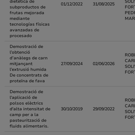
dietética de
SOL
01/12/2022
31/08/2025
subproductos de
FOR
frutas mejorada
PED
mediante
MAR
tecnologías físicas
avanzadas de
procesado
Demostració de
l’obtenció
ROB
d’anàlegs de carn
CAR
mitjançant
27/09/2024
02/06/2026
SOL
l’extrusió humida
FOR
De concentrats de
proteïna de fava
Demostració de
l'aplicació de
ROB
polsos elèctrics
CAR
d'alta intensitat de
30/10/2019
29/09/2022
SOL
camp per a la
FOR
pasteurització de
fluids alimentaris.