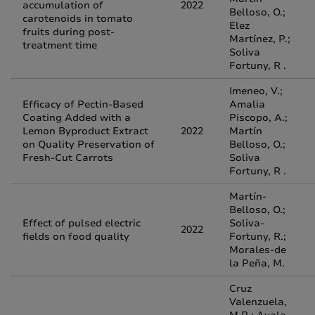
accumulation of
2022
Belloso, O.;
carotenoids in tomato
Elez
fruits during post‐
Martínez, P.;
treatment time
Soliva
Fortuny, R .
Imeneo, V.;
Efficacy of Pectin-Based
Amalia
Coating Added with a
Piscopo, A.;
Lemon Byproduct Extract
2022
Martín
on Quality Preservation of
Belloso, O.;
Fresh-Cut Carrots
Soliva
Fortuny, R .
Martín-
Belloso, O.;
Effect of pulsed electric
Soliva-
2022
fields on food quality
Fortuny, R.;
Morales-de
la Peña, M.
Cruz
Valenzuela,