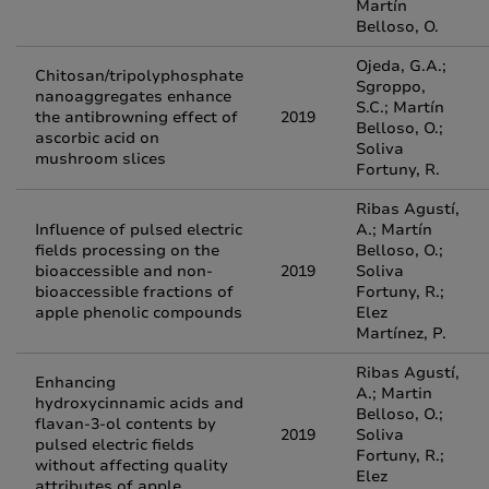
Martín
Belloso, O.
Ojeda, G.A.;
Chitosan/tripolyphosphate
Sgroppo,
nanoaggregates enhance
S.C.; Martín
the antibrowning effect of
2019
Belloso, O.;
ascorbic acid on
Soliva
mushroom slices
Fortuny, R.
Ribas Agustí,
Influence of pulsed electric
A.; Martín
fields processing on the
Belloso, O.;
bioaccessible and non-
2019
Soliva
bioaccessible fractions of
Fortuny, R.;
apple phenolic compounds
Elez
Martínez, P.
Ribas Agustí,
Enhancing
A.; Martin
hydroxycinnamic acids and
Belloso, O.;
flavan-3-ol contents by
2019
Soliva
pulsed electric fields
Fortuny, R.;
without affecting quality
Elez
attributes of apple