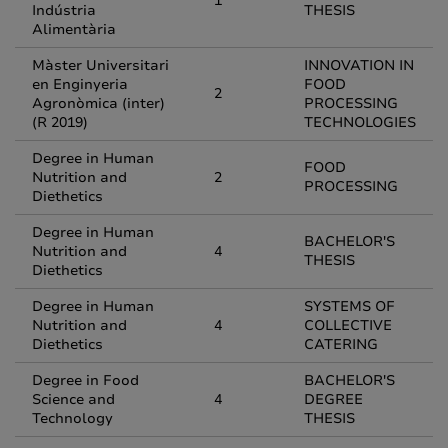
1
Indústria
THESIS
Alimentària
Màster Universitari
INNOVATION IN
en Enginyeria
FOOD
2
Agronòmica (inter)
PROCESSING
(R 2019)
TECHNOLOGIES
Degree in Human
FOOD
Nutrition and
2
PROCESSING
Diethetics
Degree in Human
BACHELOR'S
Nutrition and
4
THESIS
Diethetics
Degree in Human
SYSTEMS OF
Nutrition and
4
COLLECTIVE
Diethetics
CATERING
Degree in Food
BACHELOR'S
Science and
4
DEGREE
Technology
THESIS