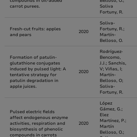
compounds in oil-added
Belloso, O.;
carrot purees.
Soliva
Fortuny, R.
Soliva-
Fresh-cut fruits: apples
Fortuny, R.;
2020
and pears
Martín-
Belloso, O.
Rodríguez-
Formation of patulin-
Bencomo,
glutathione conjugates
J.J.; Sanchis,
induced by pulsed light: A
V; Viñas, I;
2020
tentative strategy for
Martín-
patulin degradation in
Belloso, O;
apple juices.
Soliva-
Fortuny, R.
López
Gámez, G.;
Pulsed electric fields
Elez
affect endogenous enzyme
Martínez, P.;
activities, respiration and
2020
Martín
biosynthesis of phenolic
Belloso, O.;
compounds in carrots