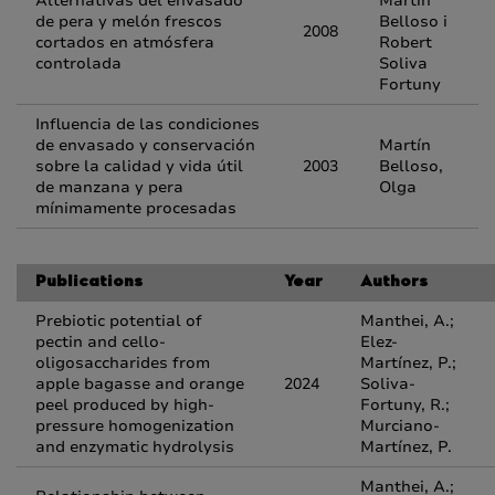
Alternativas del envasado
Martín
de pera y melón frescos
Belloso i
2008
cortados en atmósfera
Robert
controlada
Soliva
Fortuny
Influencia de las condiciones
de envasado y conservación
Martín
sobre la calidad y vida útil
2003
Belloso,
de manzana y pera
Olga
mínimamente procesadas
Publications
Year
Authors
Prebiotic potential of
Manthei, A.;
pectin and cello-
Elez-
oligosaccharides from
Martínez, P.;
apple bagasse and orange
2024
Soliva-
peel produced by high-
Fortuny, R.;
pressure homogenization
Murciano-
and enzymatic hydrolysis
Martínez, P.
Manthei, A.;