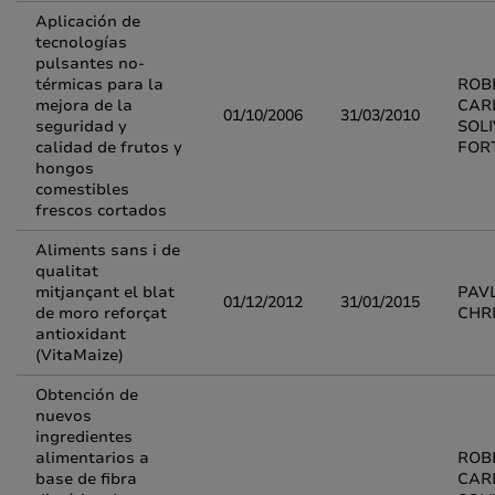
Aplicación de
tecnologías
pulsantes no-
térmicas para la
ROB
mejora de la
CAR
01/10/2006
31/03/2010
seguridad y
SOL
calidad de frutos y
FOR
hongos
comestibles
frescos cortados
Aliments sans i de
qualitat
mitjançant el blat
PAV
01/12/2012
31/01/2015
de moro reforçat
CHR
antioxidant
(VitaMaize)
Obtención de
nuevos
ingredientes
alimentarios a
ROB
base de fibra
CAR