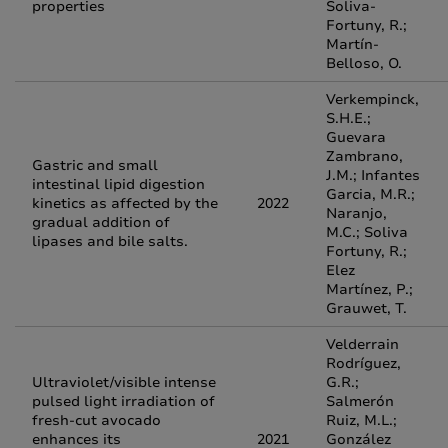
properties
Soliva-
Fortuny, R.;
Martín-
Belloso, O.
Verkempinck,
S.H.E.;
Guevara
Zambrano,
Gastric and small
J.M.; Infantes
intestinal lipid digestion
Garcia, M.R.;
kinetics as affected by the
2022
Naranjo,
gradual addition of
M.C.; Soliva
lipases and bile salts.
Fortuny, R.;
Elez
Martínez, P.;
Grauwet, T.
Velderrain
Rodríguez,
Ultraviolet/visible intense
G.R.;
pulsed light irradiation of
Salmerón
fresh-cut avocado
Ruiz, M.L.;
enhances its
2021
González