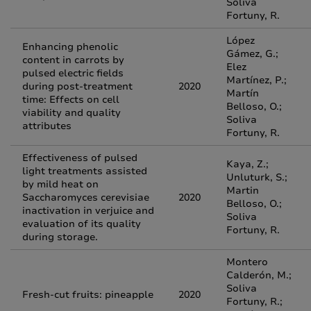
Soliva
Fortuny, R.
López
Enhancing phenolic
Gámez, G.;
content in carrots by
Elez
pulsed electric fields
Martínez, P.;
during post-treatment
2020
Martín
time: Effects on cell
Belloso, O.;
viability and quality
Soliva
attributes
Fortuny, R.
Effectiveness of pulsed
Kaya, Z.;
light treatments assisted
Unluturk, S.;
by mild heat on
Martin
Saccharomyces cerevisiae
2020
Belloso, O.;
inactivation in verjuice and
Soliva
evaluation of its quality
Fortuny, R.
during storage.
Montero
Calderón, M.;
Soliva
Fresh-cut fruits: pineapple
2020
Fortuny, R.;